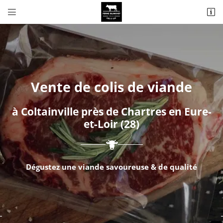


13 Rue Jean Moulin
28300 COLTAINVILLE
Vente de colis de viande
à Coltainville près de Chartres en Eure-
et-Loir (28)
Adresse email de réception

Dégustez une viande savoureuse & de qualité
Recopier le code ci-contre

Rafraîchir le captcha
