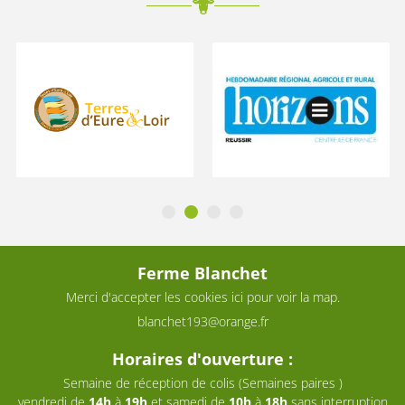
Ferme Blanchet
Merci d'accepter les cookies
ici
pour voir la map.
Horaires d'ouverture :
Semaine de réception de colis (Semaines paires )
vendredi de
14h
à
19h
et samedi de
10h
à
18h
sans interruption