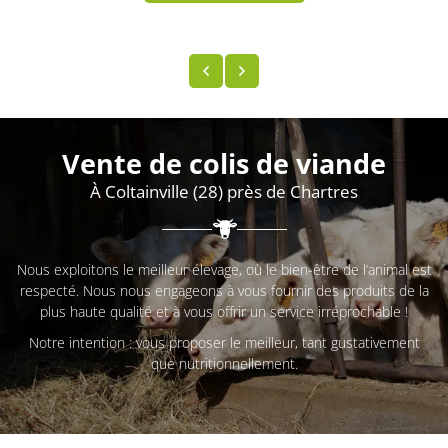
Une questio
ACCUEIL
Vente de colis de viande
TATION – BOUTIQUE
À Coltainville (28) près de Chartres
PRODUITS
Rejoignez-no
GALERIE
Nous exploitons le meilleur élevage, où le bien-être de l’animal est
NOS MARCHÉS
respecté. Nous nous engageons à vous fournir des produits de la
ACTUALITÉS
plus haute qualité et à vous offrir un service irréprochable !
Notre intention : vous proposer le meilleur, tant gustativement
CONTACT
Restez info
que nutritionnellement.
INSCRIPTION NEWSL