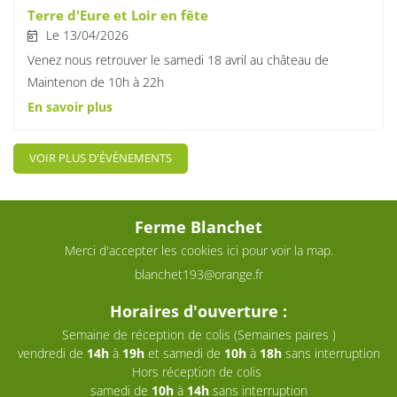
Une questio
Terre d'Eure et Loir en fête
28
Le 13/04/2026
29
Venez nous retrouver le samedi 18 avril au château de
Maintenon de 10h à 22h
En cochant cette case, vous consentez à recevoir nos propositions commerciales à
ACCUEIL
30
l'adresse email indiqué ci-dessus. Vous pouvez vous désinscrire à tout moment en
En savoir plus
utilisant
le formulaire de désinscription
.
TATION – BOUTIQUE
31
INSCRIPTION
PRODUITS
1
VOIR PLUS D'ÉVÈNEMENTS
Rejoignez-no
GALERIE
2
NOS MARCHÉS
3
Ferme Blanchet
Merci d'accepter les cookies
ici
pour voir la map.
ACTUALITÉS
4
CONTACT
Restez info
5
Horaires d'ouverture :
6
Semaine de réception de colis (Semaines paires )
INSCRIPTION NEWSL
vendredi de
14h
à
19h
et samedi de
10h
à
18h
sans interruption
7
Hors réception de colis
samedi de
10h
à
14h
sans interruption
8