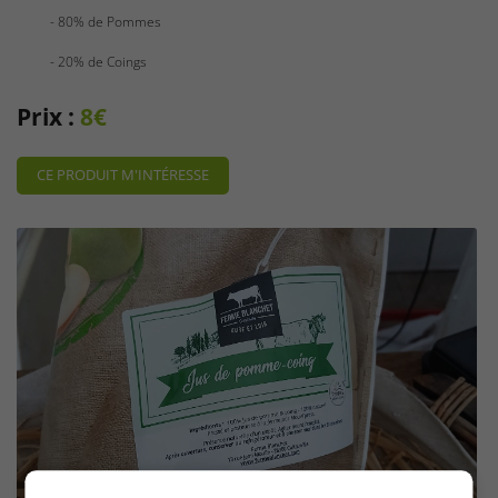
- 80% de Pommes
- 20% de Coings
En cochant cette case, vous consentez à recevoir nos propositions commerciales à
Prix :
8€
l'adresse email indiqué ci-dessus. Vous pouvez vous désinscrire à tout moment en
utilisant
le formulaire de désinscription
.
CE PRODUIT M'INTÉRESSE
INSCRIPTION