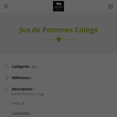


13 Rue Jean Moulin
28300 COLTAINVILLE
Jus de Pommes Coings
Catégorie :
Jus

Référence :

Adresse email de réception

Description :

Jus de Pommes Coings
Recopier le code ci-contre

Poids: 3L
Rafraîchir le captcha

Composition: