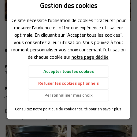
Une questio
Gestion des cookies
Ce site nécessite l'utilisation de cookies "traceurs" pour
mesurer l'audience et offrir une expérience utilisateur
ACCUEIL
optimale. En cliquant sur "Accepter tous les cookies",
TATION – BOUTIQUE
vous consentez à leur utilisation. Vous pouvez à tout
moment personnaliser vos choix concernant l'utilisation
Retour aux produits
PRODUITS
de chaque cookie sur
notre page dédiée
.
Rejoignez-no
GALERIE
Produit précédent
Accepter tous les cookies
Rillettes de boeuf confit de citron gingembre
NOS MARCHÉS
Refuser les cookies optionnels
ACTUALITÉS
Produit suivant
Personnaliser mes choix
Jus de Pommes
CONTACT
Restez info
Consultez notre
politique de confidentialité
pour en savoir plus.
Dans la même catégorie
INSCRIPTION NEWSL
D'autres produits qui pourraient vous intéresser