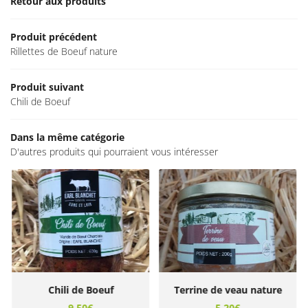
Retour aux produits
CONTACT
Restez info
Produit précédent
INSCRIPTION NEWSL
Rillettes de Boeuf nature
Produit suivant
Chili de Boeuf
Dans la même catégorie
D'autres produits qui pourraient vous intéresser
Chili de Boeuf
Terrine de veau nature
9,50€
5,20€