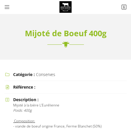


13 Rue Jean Moulin
28300 COLTAINVILLE
Mijoté de Boeuf 400g
Catégorie :
Conserves

Référence :

Adresse email de réception

Description :

Mijoté à la bière L'Eurélienne
Recopier le code ci-contre

Poids: 400g
Rafraîchir le captcha

Composition:
- viande de boeuf origine France, Ferme Blanchet (50%)