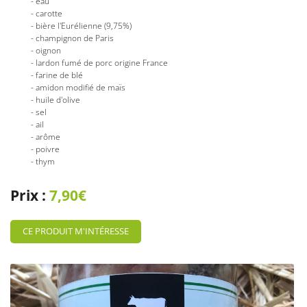
- eau
- carotte
- bière l'Eurélienne (9,75%)
- champignon de Paris
- oignon
- lardon fumé de porc origine France
En cochant cette case, vous consentez à recevoir nos propositions commerciales à
l'adresse email indiqué ci-dessus. Vous pouvez vous désinscrire à tout moment en
- farine de blé
utilisant
le formulaire de désinscription
.
- amidon modifié de maïs
- huile d'olive
INSCRIPTION
- sel
- ail
- arôme
- poivre
- thym
Prix :
7,90€
CE PRODUIT M'INTÉRESSE