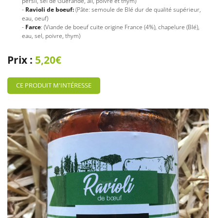
persil, sel de Guérande, ail, poivre et thym)
-
Ravioli de boeuf:
(Pâte: semoule de Blé dur de qualité supérieur,
eau, oeuf)
-
Farce
: (Viande de boeuf cuite origine France (4%), chapelure (Blé),
eau, sel, poivre, thym)
En cochant cette case, vous consentez à recevoir nos propositions commerciales à
l'adresse email indiqué ci-dessus. Vous pouvez vous désinscrire à tout moment en
Prix :
5,20€
utilisant
le formulaire de désinscription
.
INSCRIPTION
CE PRODUIT M'INTÉRESSE