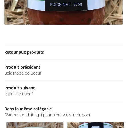
Une questio
ACCUEIL
TATION – BOUTIQUE
PRODUITS
Retour aux produits
Rejoignez-no
GALERIE
Produit précédent
NOS MARCHÉS
Bolognaise de Boeuf
ACTUALITÉS
Produit suivant
Ravioli de Boeuf
CONTACT
Restez info
Dans la même catégorie
INSCRIPTION NEWSL
D'autres produits qui pourraient vous intéresser