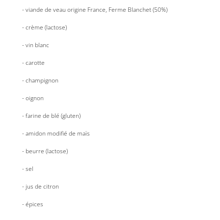
- viande de veau origine France, Ferme Blanchet (50%)
- crème (lactose)
- vin blanc
En cochant cette case, vous consentez à recevoir nos propositions commerciales à
l'adresse email indiqué ci-dessus. Vous pouvez vous désinscrire à tout moment en
utilisant
le formulaire de désinscription
.
- carotte
INSCRIPTION
- champignon
- oignon
- farine de blé (gluten)
- amidon modifié de maïs
- beurre (lactose)
- sel
- jus de citron
- épices