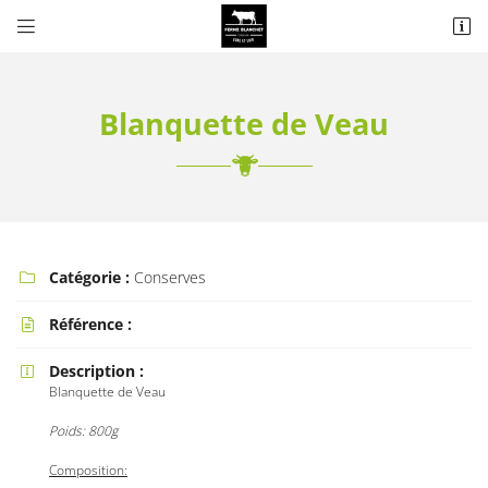


13 Rue Jean Moulin
28300 COLTAINVILLE
Blanquette de Veau
Catégorie :
Conserves

Référence :

Adresse email de réception

Description :

Blanquette de Veau
Recopier le code ci-contre

Poids: 800g
Rafraîchir le captcha

Composition: