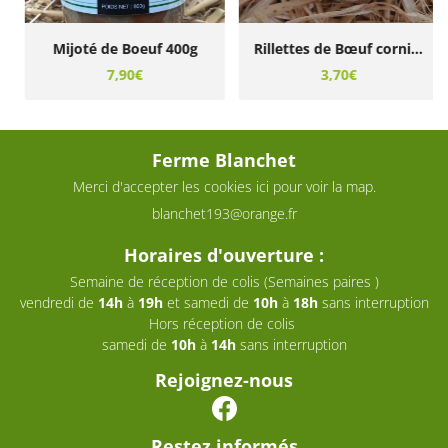
Mijoté de Boeuf 400g
Rillettes de Bœuf cornichons et graines de moutarde 90grs
7,90€
3,70€
Ferme Blanchet
Merci d'accepter les cookies
ici
pour voir la map.
Horaires d'ouverture :
Semaine de réception de colis (Semaines paires )
vendredi de
14h
à
19h
et samedi de
10h
à
18h
sans interruption
Hors réception de colis
samedi de
10h
à
14h
sans interruption
Rejoignez-nous
Restez informés