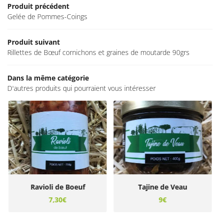
Produit précédent
TATION – BOUTIQUE
Gelée de Pommes-Coings
PRODUITS
Produit suivant
Rejoignez-no
GALERIE
Rillettes de Bœuf cornichons et graines de moutarde 90grs
NOS MARCHÉS
Dans la même catégorie
D'autres produits qui pourraient vous intéresser
ACTUALITÉS
CONTACT
Restez info
INSCRIPTION NEWSL
Ravioli de Boeuf
Tajine de Veau
7,30€
9€